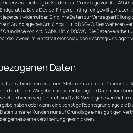
e Datenverarbeitung außerdem auf Grundlage von Art. 49 Abs. 1
 Endgerät (z. B. via Device-Fingerprinting) eingewilligt haben,
st jederzeit widerrufbar. Sind Ihre Daten zur Vertragserfüllun
uf Grundlage des Art. 6 Abs. 1 lit. b DSGVO. Des Weiteren vera
uf Grundlage von Art. 6 Abs. 1 lit. c DSGVO. Die Datenverarbe
 Über die jeweils im Einzelfall einschlägigen Rechtsgrundlagen
bezogenen Daten
 mit verschiedenen externen Stellen zusammen. Dabei ist tei
n erforderlich. Wir geben personenbezogene Daten nur dann 
gesetzlich hierzu verpflichtet sind (z. B. Weitergabe von Date
eitergabe haben oder wenn eine sonstige Rechtsgrundlage die 
aten unserer Kunden nur auf Grundlage eines gültigen Vertra
über gemeinsame Verarbeitung geschlossen.